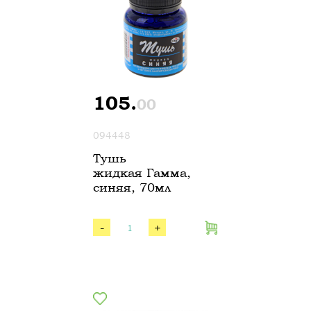
105.
00
094448
Тушь
жидкая Гамма,
синяя, 70мл
-
+