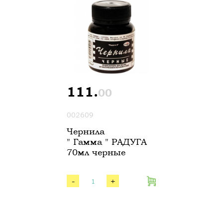
111.
00
002609
Чернила
" Гамма " РАДУГА
70мл черные
-
+