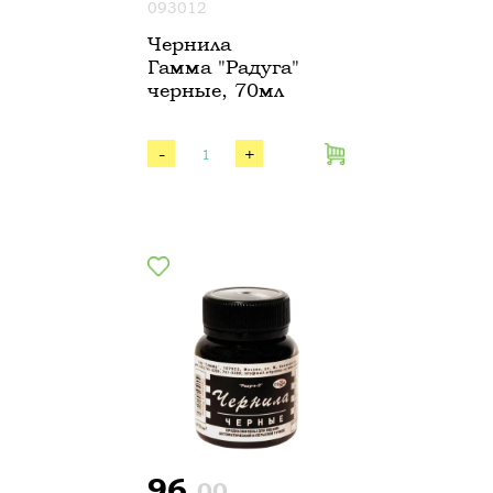
093012
Чернила
Гамма "Радуга"
черные, 70мл
-
+
96.
00