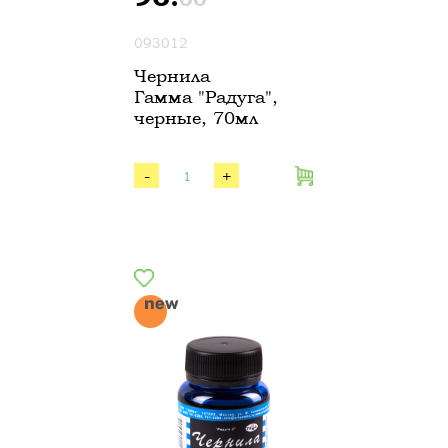
093012
Чернила
Гамма "Радуга",
черные, 70мл
-
+