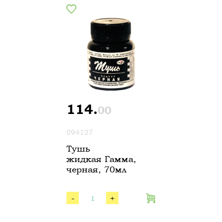
114.
00
094127
Тушь
жидкая Гамма,
черная, 70мл
-
+