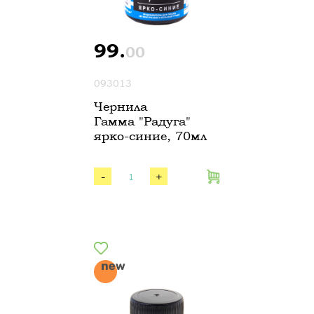
99.
00
093013
Чернила
Гамма "Радуга"
ярко-синие, 70мл
-
+