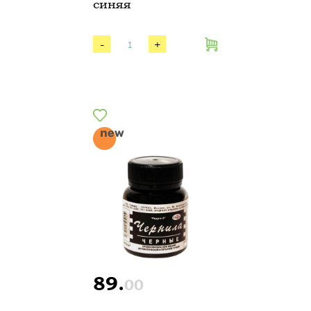
синяя
-
+
89.
00