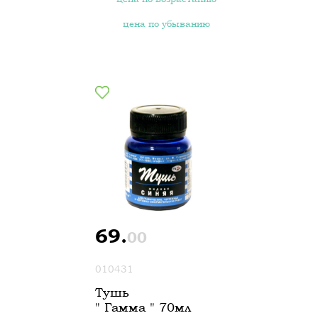
цена по убыванию
69.
00
010431
Тушь
" Гамма " 70мл