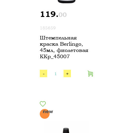
119.
00
185659
Штемпельная
краска Berlingo,
45мл, фиолетовая
KKp_45007
-
+