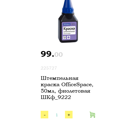
99.
00
225727
Штемпельная
краска OfficeSpace,
50мл, фиолетовая
ШКф_9222
-
+