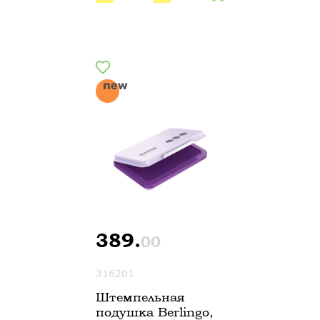
389.
00
316201
Штемпельная
подушка Berlingo,