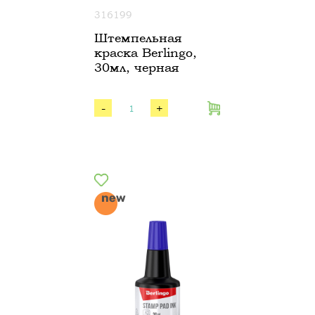
316199
Штемпельная
краска Berlingo,
30мл, черная
-
+