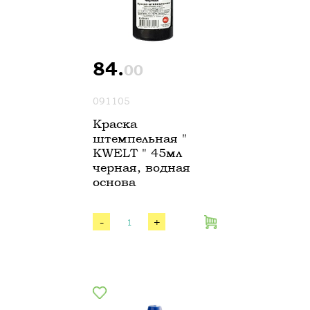
84.
00
091105
Краска
штемпельная "
KWELT " 45мл
черная, водная
основа
-
+