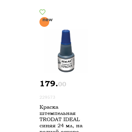
179.
00
229573
Краска
штемпельная
TRODAT IDEAL
синяя 24 мл, на
водной основе,