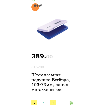
389.
00
316200
Штемпельная
подушка Berlingo,
105*73мм, синяя,
металлическая
-
+