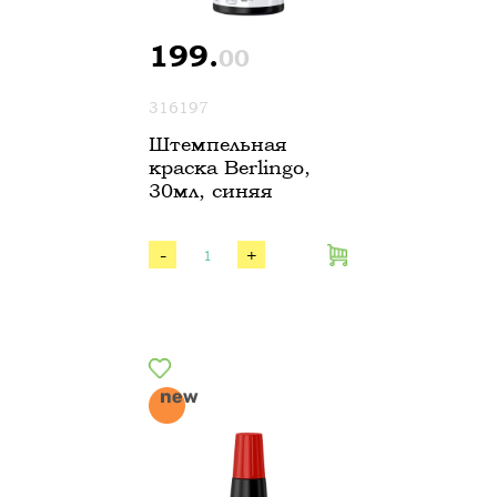
199.
00
316197
Штемпельная
краска Berlingo,
30мл, синяя
-
+