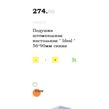
274.
00
186353
Подушка
штемпельная
настольная " Ideal "
56*90мм синяя
-
+