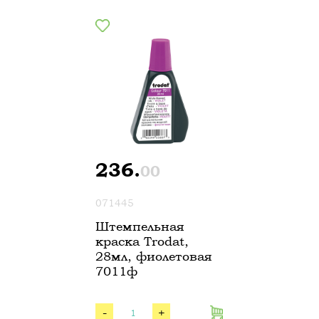
236.
00
071445
Штемпельная
краска Trodat,
28мл, фиолетовая
7011ф
-
+