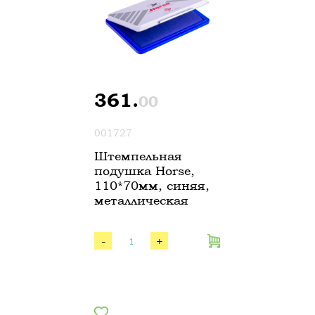
361.
00
001727
Штемпельная
подушка Horse,
110*70мм, синяя,
металлическая
-
+