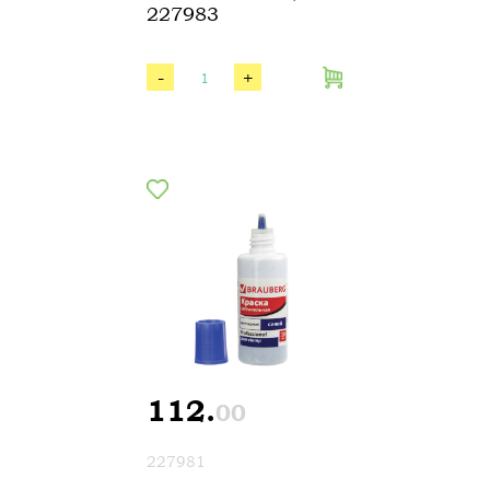
227983
-
+
112.
00
227981