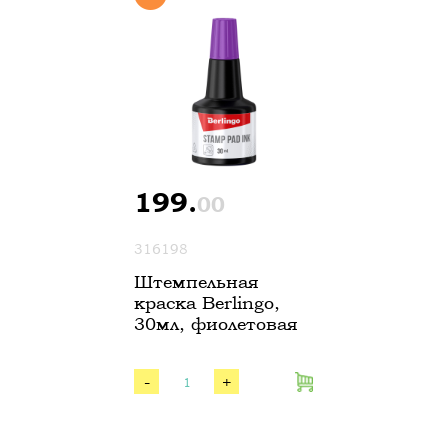
199.
00
316198
Штемпельная
краска Berlingo,
30мл, фиолетовая
-
+