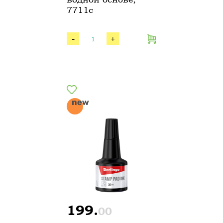
7711с
-
+
199.
00