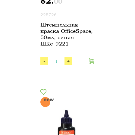
82.
00
225726
Штемпельная
краска OfficeSpace,
50мл, синяя
ШКс_9221
-
+