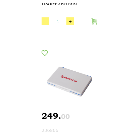
пластиковая
-
+
249.
00
236866