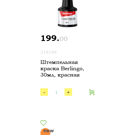
199.
00
316196
Штемпельная
краска Berlingo,
30мл, красная
-
+