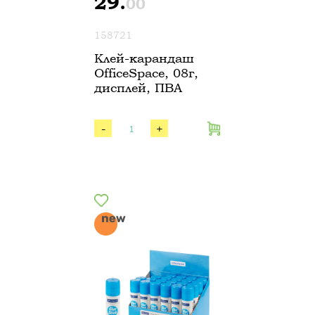
29.
00
158721
Клей-карандаш
OfficeSpace, 08г,
дисплей, ПВА
-
+