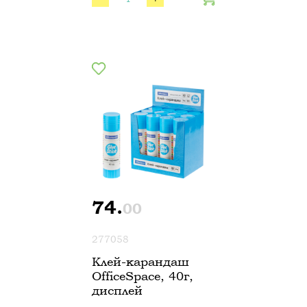
74.
00
277058
Клей-карандаш
OfficeSpace, 40г,
дисплей