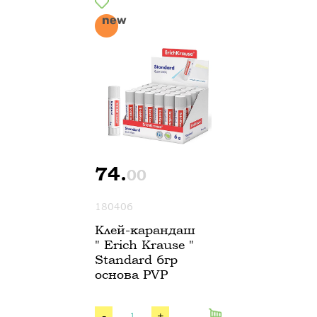
74.
00
180406
Клей-карандаш
" Erich Krause "
Standard 6гр
основа PVP
-
+