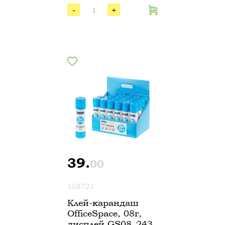
-
+
39.
00
158721
Клей-карандаш
OfficeSpace, 08г,
дисплей GS08_243