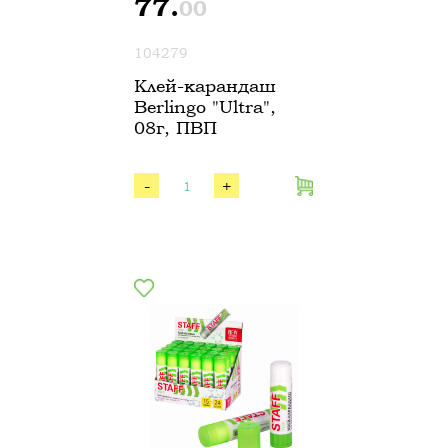
77.
00
104279
Клей-карандаш
Berlingo "Ultra",
08г, ПВП
-
+