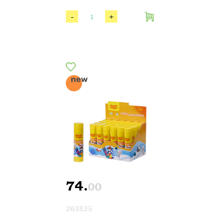
-
+
74.
00
263835