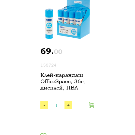
69.
00
158724
Клей-карандаш
OfficeSpace, 36г,
дисплей, ПВА
-
+