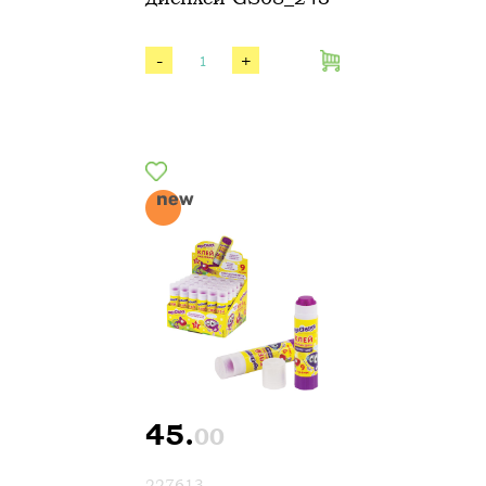
-
+
45.
00
227613