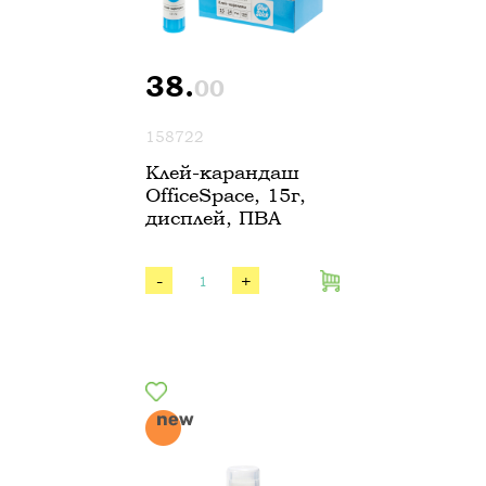
38.
00
158722
Клей-карандаш
OfficeSpace, 15г,
дисплей, ПВА
-
+