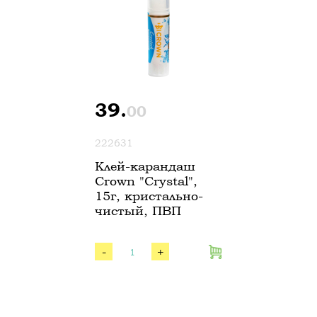
39.
00
222631
Клей-карандаш
Crown "Crystal",
15г, кристально-
чистый, ПВП
-
+