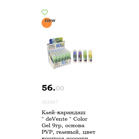
56.
00
203867
Клей-карандаш
" deVente " Color
Gel 9гр, основа
PVP, гелевый, цвет
корпуса ассорти