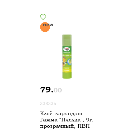
79.
00
338335
Клей-карандаш
Гамма "Пчелка", 9г,
прозрачный, ПВП