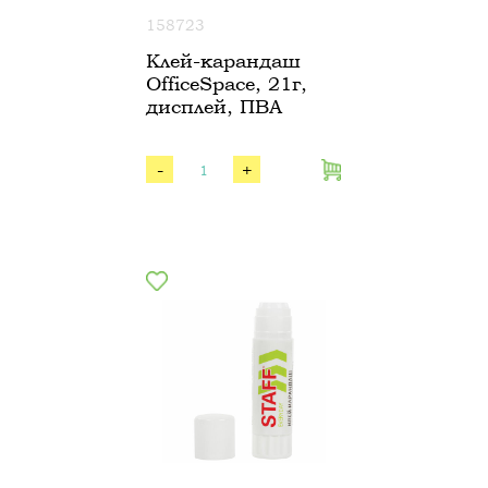
158723
Клей-карандаш
OfficeSpace, 21г,
дисплей, ПВА
-
+