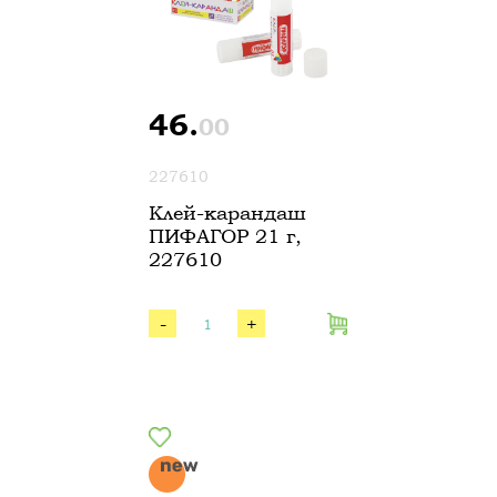
46.
00
227610
Клей-карандаш
ПИФАГОР 21 г,
227610
-
+