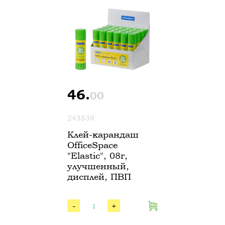
46.
00
243839
Клей-карандаш
OfficeSpace
"Elastic", 08г,
улучшенный,
дисплей, ПВП
-
+