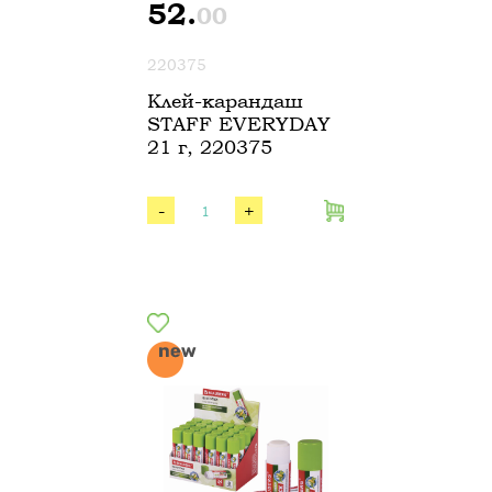
52.
00
220375
Клей-карандаш
STAFF EVERYDAY
21 г, 220375
-
+