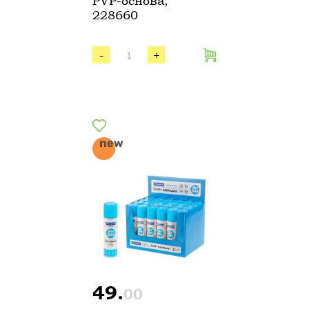
PVP-основа,
228660
-
+
49.
00