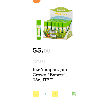
55.
00
207881
Клей-карандаш
Crown "Expert",
08г, ПВП
-
+