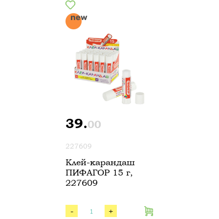
39.
00
227609
Клей-карандаш
ПИФАГОР 15 г,
227609
-
+