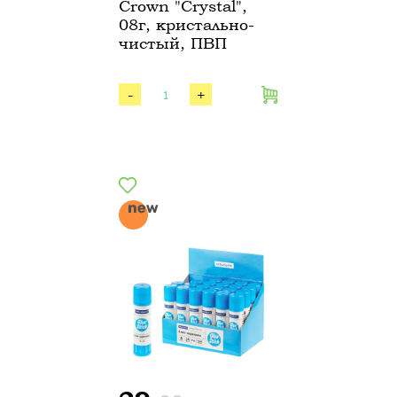
Crown "Crystal",
08г, кристально-
чистый, ПВП
-
+