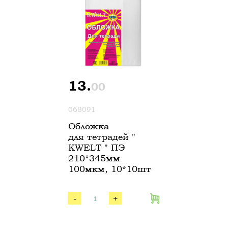
13.
00
068091
Обложка
для тетрадей "
KWELT " ПЭ
210*345мм
100мкм, 10*10шт
-
+