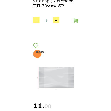
универ., ArtSpace,
ПП 70мкм SP
-
+
11.
00