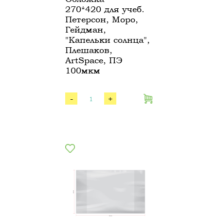
270*420 для учеб.
Петерсон, Моро,
Гейдман,
"Капельки солнца",
Плешаков,
ArtSpace, ПЭ
100мкм
-
+