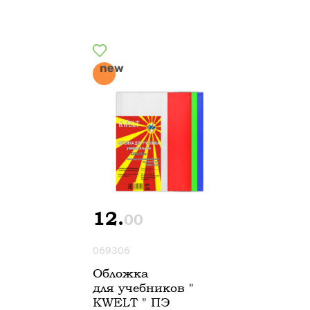
12.
00
069306
Обложка
для учебников "
KWELT " ПЭ