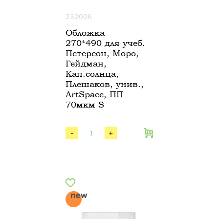
232006
Обложка
270*490 для учеб.
Петерсон, Моро,
Гейдман,
Кап.солнца,
Плешаков, унив.,
ArtSpace, ПП
70мкм S
-
+