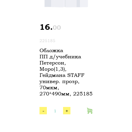
16.
00
225185
Обложка
ПП д/учебника
Петерсон,
Моро(1,3),
Гейдмана STAFF
универ. прозр,
70мкм,
270*490мм, 225185
-
+