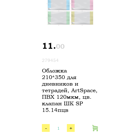
11.
00
279454
Обложка
210*350 для
дневников и
тетрадей, ArtSpace,
ПВХ 120мкм, цв.
клапан ШК SP
15.14пцв
-
+