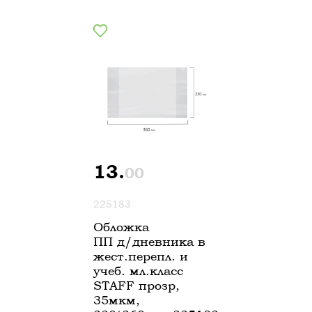
13.
00
225183
Обложка
ПП д/дневника в
жест.перепл. и
учеб. мл.класс
STAFF прозр,
35мкм,