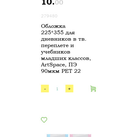
10.
00
279480
Обложка
225*355 для
дневников в тв.
переплете и
учебников
младших классов,
ArtSpace, ПЭ
90мкм PET 22
-
+