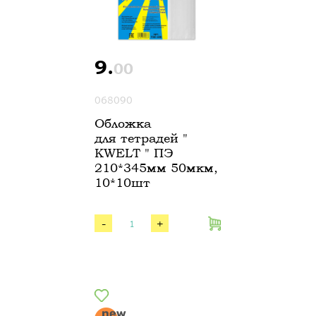
9.
00
068090
Обложка
для тетрадей "
KWELT " ПЭ
210*345мм 50мкм,
10*10шт
-
+