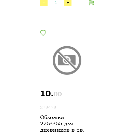
-
+
10.
00
279479
Обложка
225*355 для
дневников в тв.