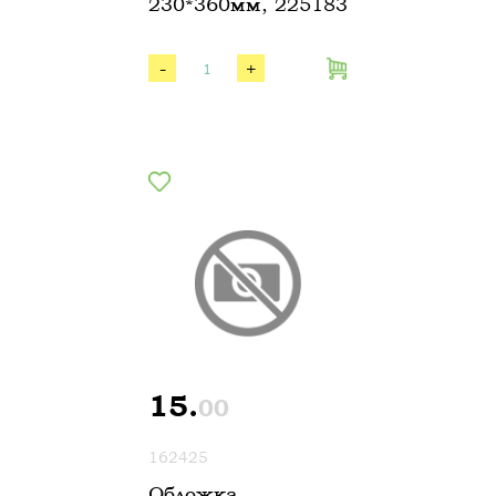
230*360мм, 225183
-
+
15.
00
162425
Обложка