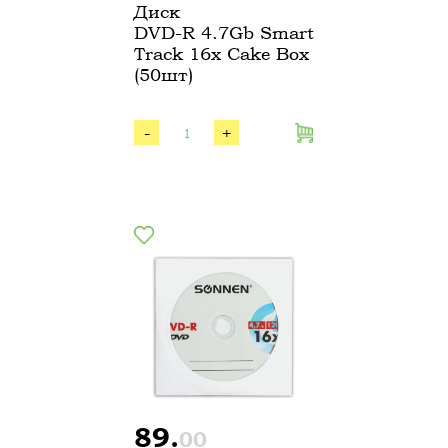
Диск
DVD-R 4.7Gb Smart
Track 16х Cake Box
(50шт)
-
+
89.
00