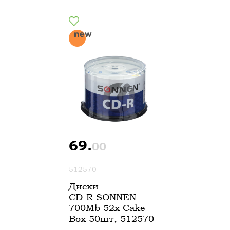
69.
00
512570
Диски
CD-R SONNEN
700Mb 52x Cake
Box 50шт, 512570