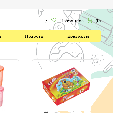
/
Избранное
(
0
)
ы
Новости
Контакты