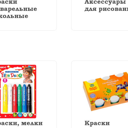
раски
Аксессуары
кварельные
для рисован
кольные
аски, мелки
Краски