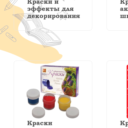
Краски и
К
эффекты для
а
декорирования
ш
Краски
Кр