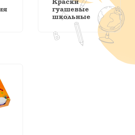
Краски
ия
гуашевые
школьные