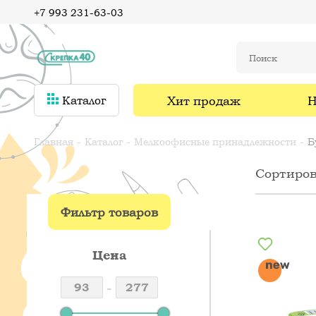
+7 993 231-63-03
Хит продаж
Н
Каталог
Главная
Каталог
Мелкоофисные принадлежности
Б
Сортиров
Фильтр товаров
Цена
-