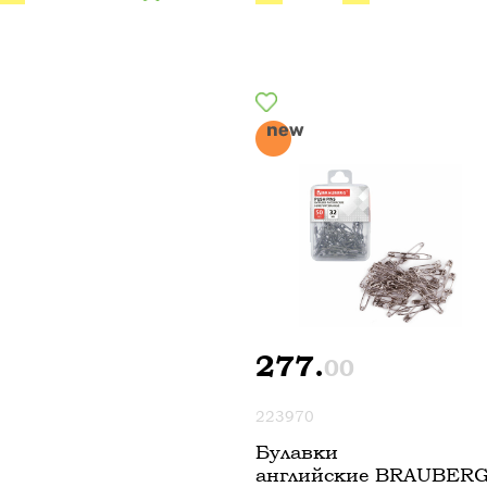
277.
00
223970
Булавки
английские BRAUBER