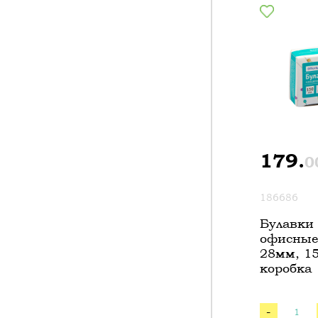
179.
0
186686
Булавки
офисные 
28мм, 15
коробка
-