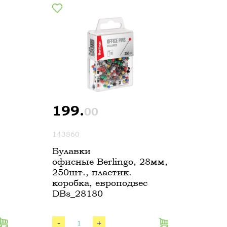
199.
00
143860
Булавки
офисные Berlingo, 28мм,
250шт., пластик.
коробка, европодвес
DBs_28180
-
+