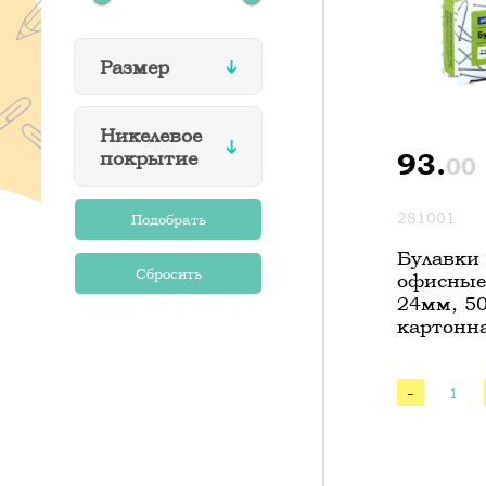
Размер
Никелевое
покрытие
93.
00
281001
Булавки
офисные 
24мм, 5
картонн
-