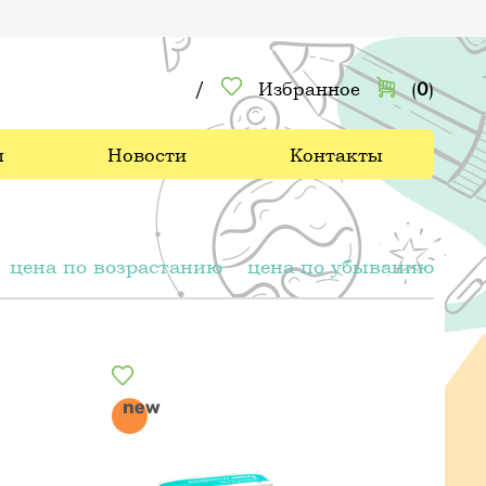
/
Избранное
(
0
)
ы
Новости
Контакты
цена по возрастанию
цена по убыванию