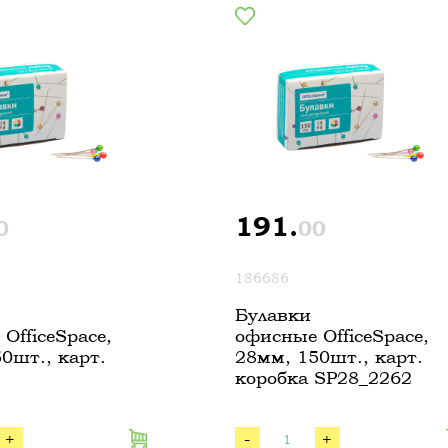
191.
0
00
186686
Булавки
OfficeSpace,
офисные OfficeSpace,
0шт., карт.
28мм, 150шт., карт.
коробка SP28_2262
+
-
+