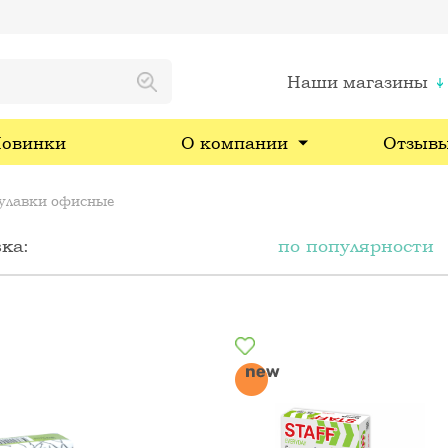
Наши магазины
овинки
О компании
Отзыв
улавки офисные
ка:
по популярности