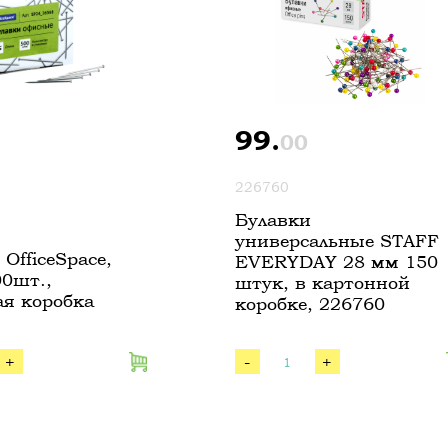
99.
00
226760
Булавки
универсальные STAFF
OfficeSpace,
EVERYDAY 28 мм 150
00шт.,
штук, в картонной
ая коробка
коробке, 226760
+
-
+