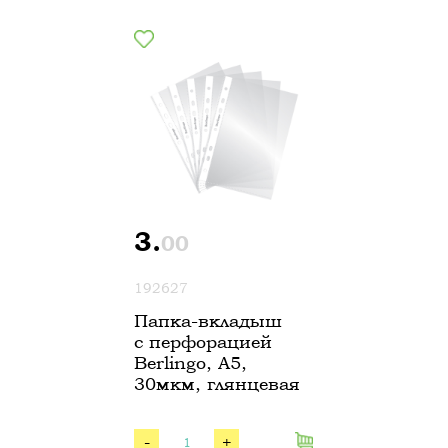
3.
00
192627
Папка-вкладыш
с перфорацией
Berlingo, А5,
30мкм, глянцевая
-
+