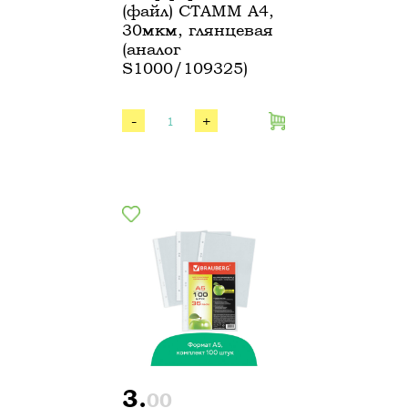
(файл) СТАММ А4,
30мкм, глянцевая
(аналог
S1000/109325)
-
+
3.
00