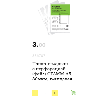
3.
00
356707
Папка-вкладыш
с перфорацией
(файл) СТАММ А5,
30мкм, глянцевая
-
+