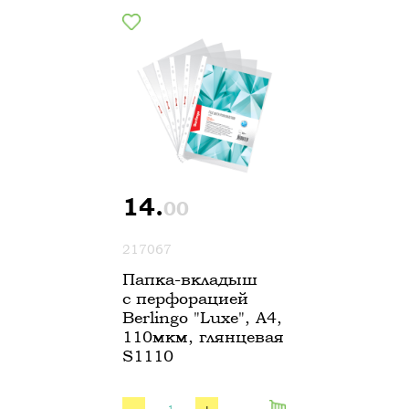
14.
00
217067
Папка-вкладыш
с перфорацией
Berlingo "Luxe", А4,
110мкм, глянцевая
S1110
-
+