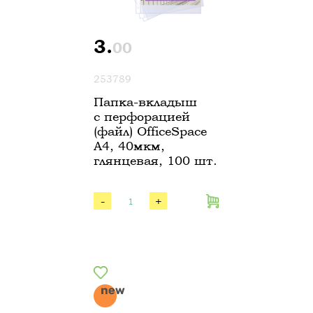
3.
00
253789
Папка-вкладыш
с перфорацией
(файл) OfficeSpace
А4, 40мкм,
глянцевая, 100 шт.
-
+