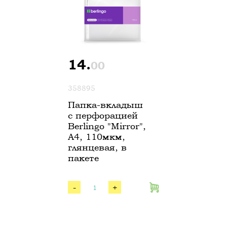
14.
00
358895
Папка-вкладыш
с перфорацией
Berlingo "Mirror",
А4, 110мкм,
глянцевая, в
пакете
-
+