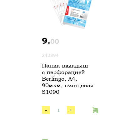
9.
00
243894
Папка-вкладыш
с перфорацией
Berlingo, А4,
90мкм, глянцевая
S1090
-
+