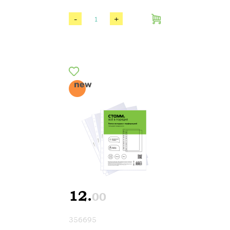
-
+
12.
00
356695